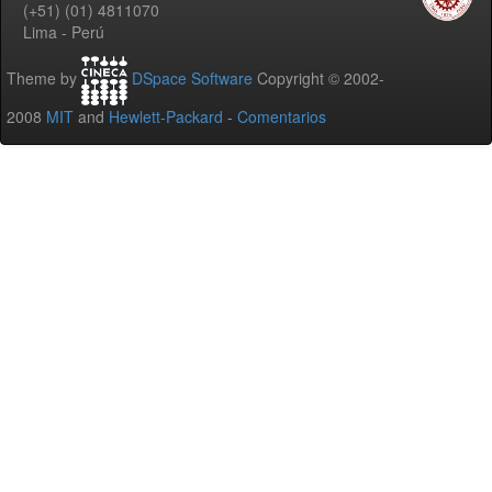
(+51) (01) 4811070
Lima - Perú
Theme by
DSpace Software
Copyright © 2002-
2008
MIT
and
Hewlett-Packard
-
Comentarios