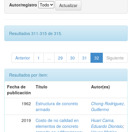
Autor/registro
Resultados 311-315 de 315.
Anterior
1
...
29
30
31
32
Siguiente
Resultados por ítem:
Fecha de
Título
Autor(es)
publicación
1962
Estructura de concreto
Chong Rodriguez,
armado
Guillermo
2019
Costo de no calidad en
Huari Cama,
elementos de concreto
Eduardo Dionisio
;
armado en edificaciones:
Hoyos Matías,