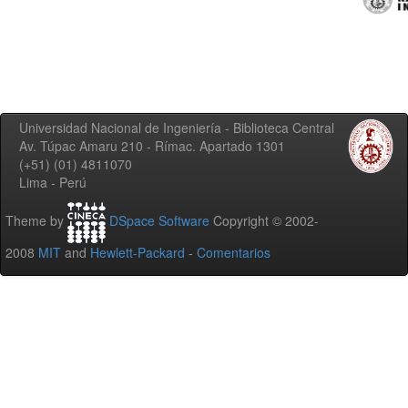
Universidad Nacional de Ingeniería - Biblioteca Central
Av. Túpac Amaru 210 - Rímac. Apartado 1301
(+51) (01) 4811070
Lima - Perú
Theme by
DSpace Software
Copyright © 2002-
2008
MIT
and
Hewlett-Packard
-
Comentarios