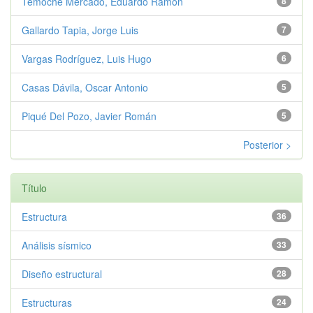
Temoche Mercado, Eduardo Ramón
8
Gallardo Tapia, Jorge Luis
7
Vargas Rodríguez, Luis Hugo
6
Casas Dávila, Oscar Antonio
5
Piqué Del Pozo, Javier Román
5
Posterior >
Título
Estructura
36
Análisis sísmico
33
Diseño estructural
28
Estructuras
24